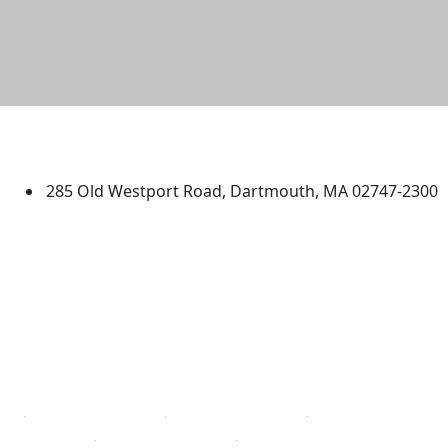
University of Massachusetts
Dartmouth
285 Old Westport Road, Dartmouth, MA 02747-2300
®
Extraordinary is what we do.
Facebook
X (Twitter)
Instagram
TikTok
YouTube
Linked in