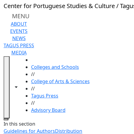
Skip to main content
Center for Portuguese Studies & Culture / Tagu
MENU
ABOUT
EVENTS
NEWS
TAGUS PRESS
MEDIA
HOME
Colleges and Schools
//
College of Arts & Sciences
Toggle navigation from this section
Toggle share controls
//
Tagus Press
//
Advisory Board
Close
In this section
Guidelines for Authors
Distribution