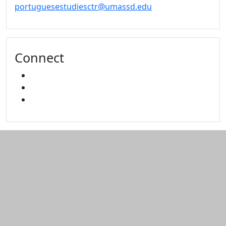
portuguesestudiesctr@umassd.edu
Connect
FACEBOOK
YOUTUBE
MIXCLOUD